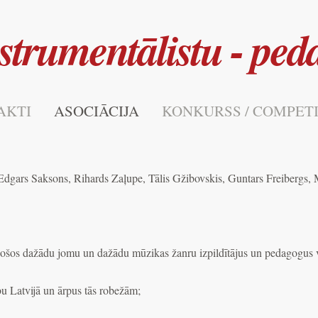
nstrumentālistu - ped
AKTI
ASOCIĀCIJA
KONKURSS / COMPET
 - Edgars Saksons, Rihards Zaļupe, Tālis Gžibovskis, Guntars Freibergs
jošos dažādu jomu un dažādu mūzikas žanru izpildītājus un pedagogus vi
bu Latvijā un ārpus tās robežām;