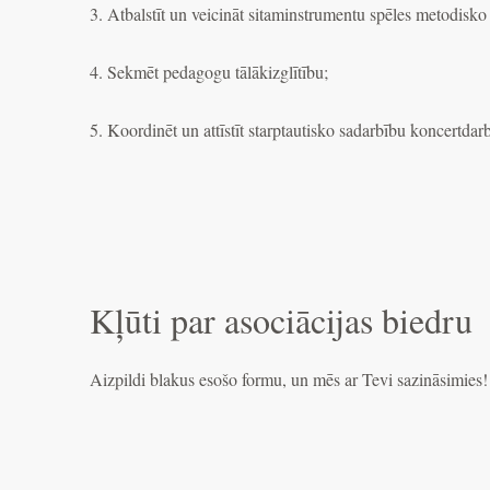
3. Atbalstīt un veicināt sitaminstrumentu spēles metodisko
4. Sekmēt pedagogu tālākizglītību;
5. Koordinēt un attīstīt starptautisko sadarbību koncertdarb
Kļūti par asociācijas biedru
Aizpildi blakus esošo formu, un mēs ar Tevi sazināsimies!