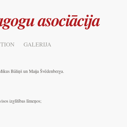
agogu asociācija
ITION
GALERIJA
, Mikus Bāliņš un Maija Švēdenberga.
sos izglītības līmeņos;